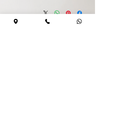
קנייה בטוחה
האתר מאובטח
0544590373
Share