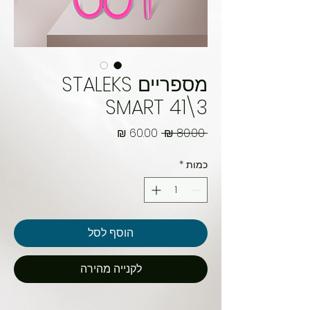
מספריים STALEKS
SMART 41\3
מחיר
מחיר
 ‏80.00 ‏₪ 
רגיל
מבצע
כמות
*
הוסף לסל
לקנייה מהירה