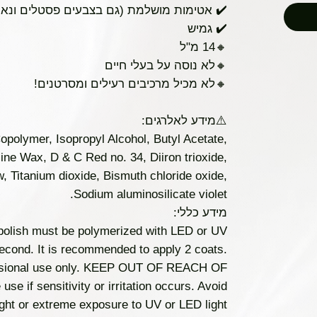
✔️ אטימות מושלמת (גם בצבעים פסטלים ונאונ
✔️ גמיש
🔸14 מ"ל
🔸לא נוסה על בעלי חיים
🔸לא מכיל מרכיבים רעילים ומסרטנים!
⚠️מידע לאלרגים:
olymer, Isopropyl Alcohol, Butyl Acetate,
ine Wax, D & C Red no. 34, Diiron trioxide,
w, Titanium dioxide, Bismuth chloride oxide,
Sodium aluminosilicate violet.
מידע כללי:
 polish must be polymerized with LED or UV
second. It is recommended to apply 2 coats.
sional use only. KEEP OUT OF REACH OF
e if sensitivity or irritation occurs. Avoid
ight or extreme exposure to UV or LED light.