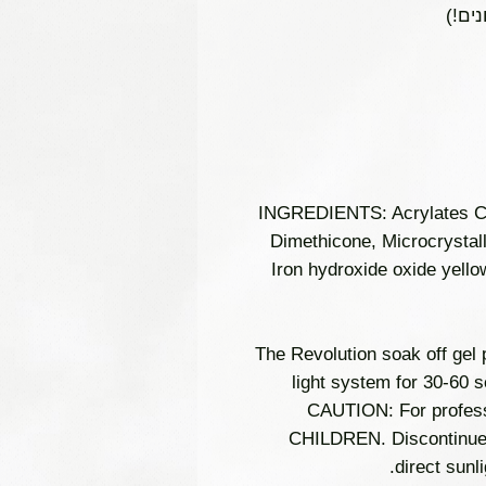
ים!)
INGREDIENTS: Acrylates Cop
Dimethicone, Microcrystall
Iron hydroxide oxide yello
The Revolution soak off gel
light system for 30-60 
CAUTION: For profes
CHILDREN. Discontinue us
direct sunl