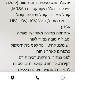
▪️פעולה אנטיספטית רחבת טווח (קוטלת
חיידקים, כולל מיקובקטריה ו-MRSA,
קוטל שמרים, קוטל פטריות, קוטל
וירוסים מוגבל, כולל HIV, HBV, HCV,
HSV)
▪️התחלה מהירה מאוד של פעולה
וסבילות טובה מאוד לעור
יישומים: לחיטוי עור לפני ניתוח/טיפול
בתפרים לאחר ניתוח
לפני צנתור, הזרקות, דגימות דם,
דקירות, כריתות, קנולציות וביופסיות
לתמיכה באמצעי היגיינה כלליים
למניעת מחלות עור פטרייתיות
לחיטוי ידיים היגייני