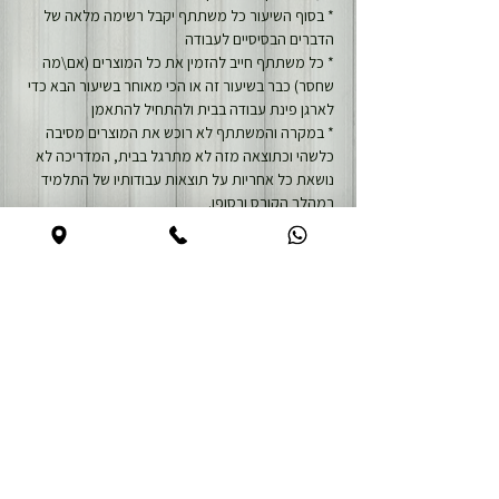
* בסוף השיעור כל משתתף יקבל רשימה מלאה של 
הדברים הבסיסיים לעבודה
* כל משתתף חייב להזמין את כל המוצרים (אם\מה 
שחסר) כבר בשיעור זה או הכי מאוחר בשיעור הבא כדי 
לארגן פינת עבודה בבית ולהתחיל להתאמן
* במקרה והמשתתף לא רוכש את המוצרים מסיבה 
כלשהי וכתוצאה מזה לא מתרגל בבית, המדריכה לא 
נושאת כל אחריות על תוצאות עבודותיו של התלמיד 
במהלך הקורס ובסופו.
שיעורי בית:
1. לחזור על כל החומר הנלמד עד כה
2. לצפות בשני השיעורים הדיגיטליים (לפחות פעמיים!) 
שיישלחו לכל משתתף ולעשות סיכומים
שיעור 2,3. דיגיטלי
שיעור 2 - הדגמה מלאה של תהליך מניקור, מבנה 
אנטומי ולק-ג'ל כולל הסבר מפורט
שיעור 3 - תהליך הורדת החומר עם מכונת שיוף כולל 
הסבר מפורט
שני השיעור יהיו פתוחים לצפייה 
עד סוף הקורס
.
שיעור 4. פרונטלי
חוזרים על הדגמה מלא\חלקית של תהליך מניקור 