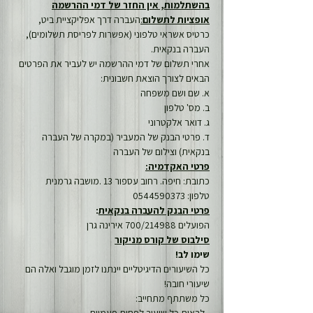
בהשתלמות, אין החזר של דמי ההרשמה
אופציות לתשלום
:
העברה דרך אפליקציית ביט, 
כרטיס אשראי טלפוני (אפשרות לפריסת תשלומים), 
העברה בנקאית.
אחרי תשלום של דמי ההרשמה יש לעביר את הפרטים 
הבאים לצורך הוצאת חשבונית:
א. שם ושם משפחה
ב. מס' טלפון
ג. דואר אלקטרוני
ד. פרטי הבנק של המעביר (במקרה של העברה 
בנקאית) וצילום של העברה
פרטי האקדמיה:
כתובת: חיפה. רחוב עספור 13 .מושבה גרמנית
טלפון: 0544590373
פרטי הבנק להעברה בנקאית
:
הפועלים 700/214988 אירינה גרן
סילבוס של קורס מניקור
שימו לב!
כל השיעורים הדיגיטליים יינתנו לזמן מוגבל ואלה הם 
שיעורי חובה!
כל משתתף מתחייב: