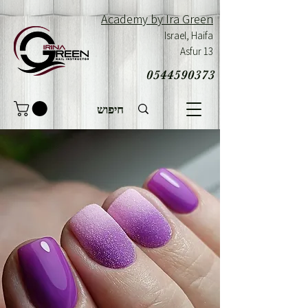
Academy by Ira Green
Israel,
Haifa
Asfur 13
0544590373