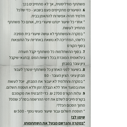
משתתף מודליסטית, אך לא מתחייבים בכך.
6
. השיעורים מתקיימים פעם בשבוע - כדי שלכל 
תלמיד תהיה אפשרות להתאמן בבית.
* אחרי כל שיעור יינתנו שיעורי בית, אותם כל משתתף 
מתחייב לעשות.
* במקרה והמשתתף לא עושה שיעורי בית מסיבה 
כלשהי, המדריכה לא נושאת באחריות על התוצאות 
בסוף הקורס
7
. בסוף ההשתלמות כל משתתף יקבל תעודה 
בינלאומית המוכרת בכל רשויות המס. (בתנאי שיקבל 
ציון עובר במבחן
8.
 בשיעור לפני האחרון כל משתתף יצטרך לעבור 
מבחן עיוני. הציון העובר - 80
* במקרה והתלמיד לא יעבור את המבחן,  יוכל לעשות 
אותו במועד אחר ללא הגבלת זמן וללא תוספת תשלום.
9
. עלות הקורס 2700 ₪. כדי להבטיח את מקומכם 
בקורס חייבים לשלם את דמי ההרשמה בסה"כ 700₪ 
מתוך הסכום הכללי.
* תוספת תשלום עבור שיעור מעשי נוסף - 500 ₪
שימו לב!
*במקרה והנרשם מבטל את השתתפותו 