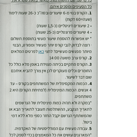
כל מי שנרשם להשתלמות, מאשר בזאת שקרא את 
כל הסעיפים ומסכים איתם.
1.
 הקורס בנוי מ-6 שיעורים ובסה"כ כ-26 שעות לימוד 
(שעה=60 דקות)
• 2 שיעורים דיגיטליים (כ-1,5 שעות)
• 4 שיעורים פרונטליים (כ-25 שעות)
* יש אפשרות להוספת שיעור מעשי בתוספת תשלום
· רוצה לבדוק לגבי קורס יותר מעשיר ומפורט, הבנוי 
מיותר מפגשים מעשיים? לחצי 
כאן
לפרטים המלאים
2.
 קורס ערב משעה 14:00
3.
 הקורס מתקיים בכיתה מצוידת באופן מלא כולל כל 
החומרים וכלים מעוקרים לכן אין צורך להביא איתכם 
שום דבר לשיעור.
4.
 הכמות המקסימלית של המשתתפים בקורס – עד 
4 אנשים. הכמות המינימלית (לפתיחת הקורס) היא 2 
משתתפים.
*במקרה ולא תהיה כמות מינימלית של הנרשמים 
לתאריך הנקבע, ההשתלמות תעובר לתאריך הבא או 
שהמשתתף הנרשם יקבל החזר כספי מלא ללא דמי 
ביטול.
5
. עבודה מעשית עם המודליסטיות של האקדמיה.
*המארגנים עושים את כל המאמצים בכדי לספק לכל 