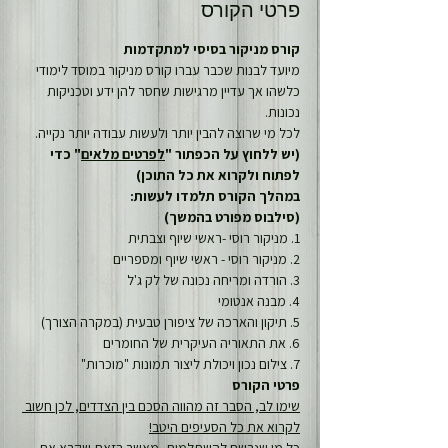
פרטי הקורס
קורס מניקור בסיסי למתקדמות
מיועד לבנות שכבר עברו קורס מניקור במוסד לימודי 
כלשהו אך עדיין מרגישות שחסר להן ידע וטכניקות 
נכונות.
לכל מי שרוצה להבין יותר ולעשות עבודה יותר נקייה.
(יש ללחוץ על הכפתור "
לפרטים מלאים
" כדי 
לפתוח ולקרוא את כל התוכן)
במהלך הקורס תלמדו לעשות:
(סילבוס מפורט בהמשך)
1. מניקור רוסי -ראשי שיוף וצבתית
2. מניקור רוסי - ראשי שיוף ומספריים
3. הורדה ומריחה נכונה של לק ג'ל
4. מבנה אנטומי
5. תיקון והארכה של ציפורן טבעית (במקרה הצורך)
6. את התאוריה העיקרית של החומרים
7. צילום נכון ויכולת ליצור תמונות "מוכרות"
פרטי הקורס
שימו לב, הסבר זה מהווה הסכם בין הצדדים, לכן חשוב 
לקרוא את כל הסעיפים היטב!