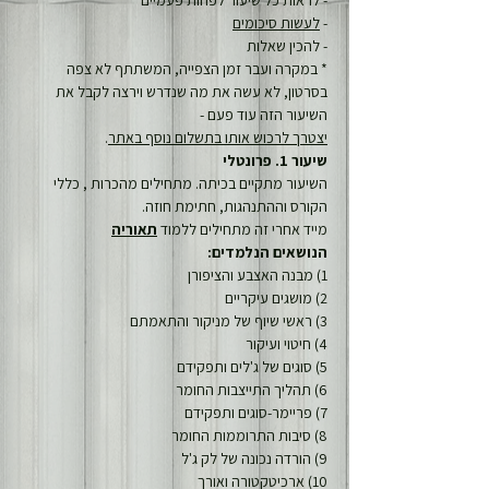
- לראות כל שיעור לפחות פעמיים
- 
לעשות סיכומים
- להכין שאלות
* במקרה ועבר זמן הצפייה, המשתתף לא צפה 
בסרטון, לא עשה את מה שנדרש וירצה לקבל את 
השיעור הזה עוד פעם -
יצטרך לרכוש אותו בתשלום נוסף באתר
.
שיעור 1. פרונטלי
השיעור מתקיים בכיתה. מתחילים מהכרות , כללי 
הקורס וההתנהגות, חתימת חוזה.
מייד אחרי זה מתחילים ללמוד 
תאוריה
הנושאים הנלמדים:
1) מבנה האצבע והציפורן
2) מושגים עיקריים
3) ראשי שיוף של מניקור והתאמתם
4) חיטוי ועיקור
5) סוגים של ג'לים ותפקידם
6) תהליך התייצבות החומר
7) פריימר-סוגים ותפקידם
8) סיבות התרוממות החומר
9) הורדה נכונה של לק ג'ל
10) ארכיטקטורה ואורך