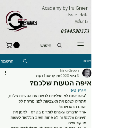
Academy by Ira Green
Israel,
Haifa
Asfur 13
0544590373
פוסט
הרשמה
Irina Green
3 ביוני 2020
זמן קריאה 1 דקות
איפה הטעות שלכם?
#גרין_טיפ
💅אם אתם לא מצליחים לראות את הטעויות שלכם, 
תתחילו לצלם את האצבעות לפני מריחת לק!
ואתם תראו אותם!
אחד הדברים שאנחנו לומדים בקורס-  לאמן את 
העיניים שלכם! זה לא פחות חשוב מללמוד לעשות 
מניקור עצמו!